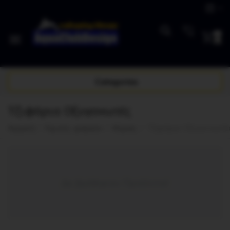
0
Categories
Τζιφάρια Οξυγονωτές
Αρχική
/
Λίμνες ψαριών
/
Αέρας
/
Τζιφάρια Οξυγονωτέ
Δε βρέθηκαν Προϊόντα!